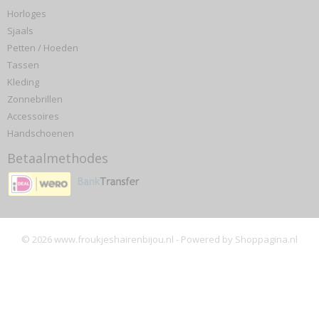
Horloges
Sjaals
Petten / Hoeden
Tassen
Kleding
Zonnebrillen
Accessoires
Handschoenen
Betaalmethodes
© 2026 www.froukjeshairenbijou.nl - Powered by Shoppagina.nl