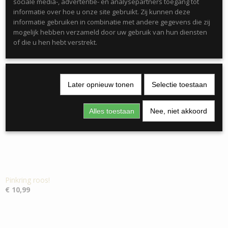
sociale media-, advertentie- en analysepartners toegang tot
informatie over hoe u onze site gebruikt. Zij kunnen deze
informatie gebruiken in combinatie met andere gegevens die zij
mogelijk hebben verzameld door uw gebruik van hun diensten
of die u hen hebt verstrekt.
Ook interessant
Later opnieuw tonen
Selectie toestaan
Alles toestaan
Nee, niet akkoord
Pinkring roos!
€ 10,99