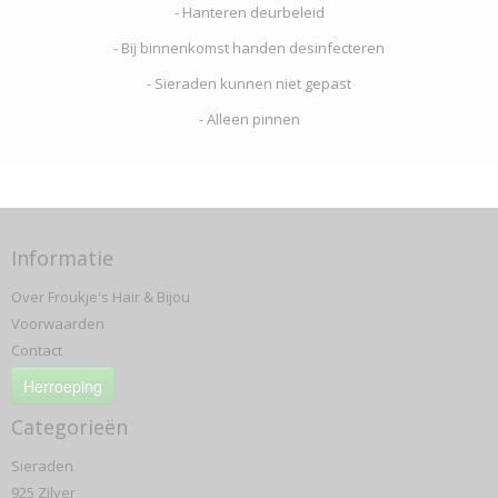
- Hanteren deurbeleid
- Bij binnenkomst handen desinfecteren
- Sieraden kunnen niet gepast
- Alleen pinnen
Informatie
Over Froukje's Hair & Bijou
Voorwaarden
Contact
Herroeping
Categorieën
Sieraden
925 Zilver