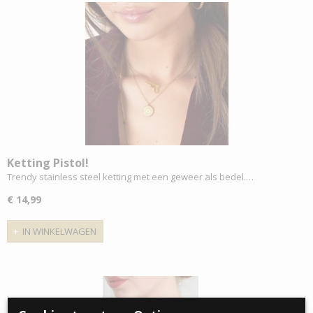
Ketting Pistol!
Trendy stainless steel ketting met een geweer als bedel.…
€ 14,99
IN WINKELWAGEN