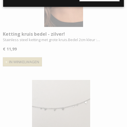
Ketting kruis bedel - zilver!
Stainless steel ketting met grote kruis.Bedel 2cm kleur :…
€ 11,99
IN WINKELWAGEN