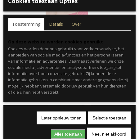
Cookies toestaan Opties
Toestemming
Details
Over
Op deze website worden cookies gebruikt
Cookies worden door ons gebruikt voor verkeersanalyse, het
Gedraaide ketting lang 60cm - goud-4.0MM
aanbieden van sociale media-functies en het personaliseren
Mooie eenvoud deze minimalistic ketting! Kleur :…
van informatie en advertenties. Daarnaast verlenen we onze
sociale media-, advertentie- en analysepartners toegang tot
€ 14,99
informatie over hoe u onze site gebruikt. Zij kunnen deze
informatie gebruiken in combinatie met andere gegevens die zij
IN WINKELWAGEN
mogelijk hebben verzameld door uw gebruik van hun diensten
of die u hen hebt verstrekt.
Later opnieuw tonen
Selectie toestaan
Alles toestaan
Nee, niet akkoord