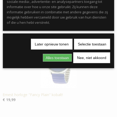
sociale media-, advertentie- en analysepartners toegang tot
informatie over hoe u onze site gebruikt. Zij kunnen deze
informatie gebruiken in combinatie met andere gegevens die zij
mogelijk hebben verzameld door uw gebruik van hun diensten
of die u hen hebt verstrekt.
Ook interessant
Later opnieuw tonen
Selectie toestaan
Alles toestaan
Nee, niet akkoord
Ernest horloge "Fancy Plain" kobalt!
€ 19,99