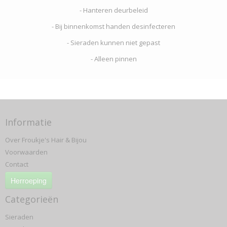
- Hanteren deurbeleid
- Bij binnenkomst handen desinfecteren
- Sieraden kunnen niet gepast
- Alleen pinnen
Informatie
Over Froukje's Hair & Bijou
Voorwaarden
Contact
Herroeping
Categorieën
Sieraden