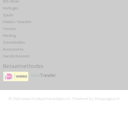
925 Zilver
Horloges
Sjaals
Petten / Hoeden
Tassen
Kleding
Zonnebrillen
Accessoires
Handschoenen
Betaalmethodes
© 2026 www.froukjeshairenbijou.nl - Powered by Shoppagina.nl