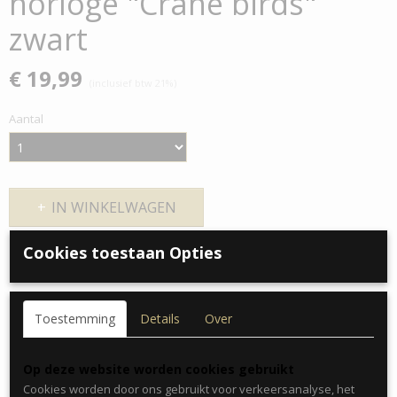
horloge "Crane birds"
zwart
€ 19,99
(inclusief btw 21%)
Aantal
IN WINKELWAGEN
Cookies toestaan Opties
Omschrijving
Modieus hip model deze Ernest Horloge rane birds zwart.
Toestemming
Details
Over
Op deze website worden cookies gebruikt
Metalen rekband
Cookies worden door ons gebruikt voor verkeersanalyse, het
Roestvrij stalen achterkant