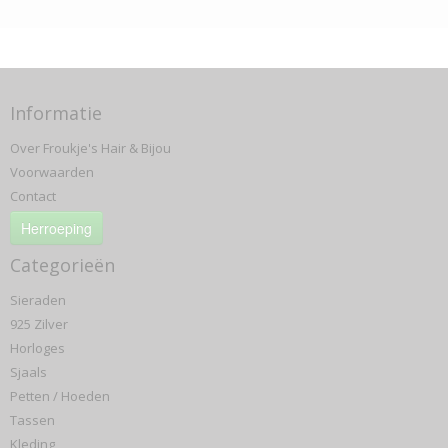
Informatie
Over Froukje's Hair & Bijou
Voorwaarden
Contact
Herroeping
Categorieën
Sieraden
925 Zilver
Horloges
Sjaals
Petten / Hoeden
Tassen
Kleding