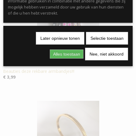
informatie gebruiken in combinatie met andere gegevens die zij
mogelijk hebben verzameld door uw gebruik van hun diensten
of die u hen hebt verstrekt.
Later opnieuw tonen
Selectie toestaan
Alles toestaan
Nee, niet akkoord
Beauties deze rekbare armbandjes!!!
€ 3,99