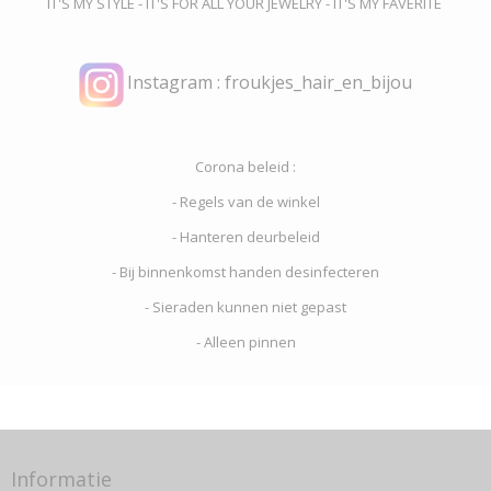
IT'S MY STYLE - IT'S FOR ALL YOUR JEWELRY - IT'S MY FAVERITE
Instagram : froukjes_hair_en_bijou
Corona beleid :
- Regels van de winkel
- Hanteren deurbeleid
- Bij binnenkomst handen desinfecteren
- Sieraden kunnen niet gepast
- Alleen pinnen
Informatie