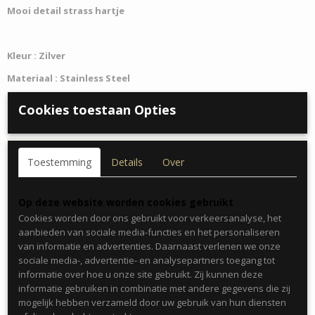
Mooi detail strass hartje
Kleur : Zilver
Materiaal : Stainless Steel
Size : 16cm + 3cm verl
engketting
Cookies toestaan Opties
Toestemming
Details
Over
Op deze website worden cookies gebruikt
Ook interessant
Cookies worden door ons gebruikt voor verkeersanalyse, het
aanbieden van sociale media-functies en het personaliseren
van informatie en advertenties. Daarnaast verlenen we onze
sociale media-, advertentie- en analysepartners toegang tot
informatie over hoe u onze site gebruikt. Zij kunnen deze
informatie gebruiken in combinatie met andere gegevens die zij
mogelijk hebben verzameld door uw gebruik van hun diensten