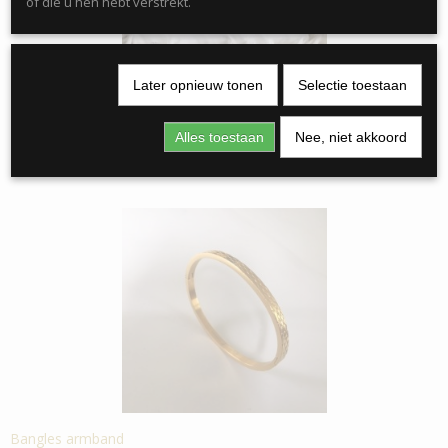
of die u hen hebt verstrekt.
Later opnieuw tonen
Selectie toestaan
Beauties deze rekbare armbandjes!!!
€ 3,99
Alles toestaan
Nee, niet akkoord
Bangles armband