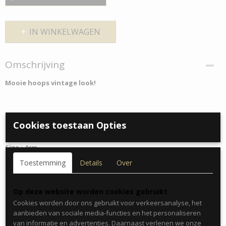
IN WINKELWAGEN
Omschrijving
Mooie hoops vintage look!
Kleur : Zilver
Cookies toestaan Opties
Materiaal : Stainless Steel
Size : 4cm
Toestemming
Details
Over
Ook verkrijgbaar in kleur Goud
Op deze website worden cookies gebruikt
Cookies worden door ons gebruikt voor verkeersanalyse, het
aanbieden van sociale media-functies en het personaliseren
van informatie en advertenties. Daarnaast verlenen we onze