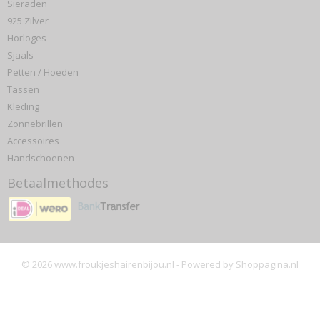
Sieraden
925 Zilver
Horloges
Sjaals
Petten / Hoeden
Tassen
Kleding
Zonnebrillen
Accessoires
Handschoenen
Betaalmethodes
© 2026 www.froukjeshairenbijou.nl - Powered by Shoppagina.nl