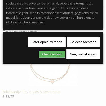
sociale media-, advertentie- en analysepartners toegang tot
informatie over hoe u onze site gebruikt. Zij kunnen deze
informatie gebruiken in combinatie met andere gegevens die zij
mogelijk hebben verzameld door uw gebruik van hun diensten
of die u hen hebt verstrekt.
Ook interessant
Later opnieuw tonen
Selectie toestaan
Alles toestaan
Nee, niet akkoord
Enkelbandje Tiny Beads & Sweetheart
€ 12,99