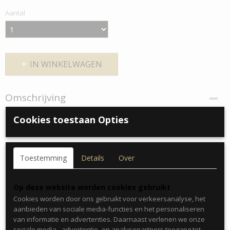
Aantal
IN WINKELWAGEN
Omschrijving
Stainless Steel grove platte schakel armband met karabijn
Cookies toestaan Opties
sluiting
Toestemming
Details
Over
Kleur : Zilver
Materiaal : Stainless Steel
Op deze website worden cookies gebruikt
Size : 21cm
Cookies worden door ons gebruikt voor verkeersanalyse, het
aanbieden van sociale media-functies en het personaliseren
van informatie en advertenties. Daarnaast verlenen we onze
sociale media-, advertentie- en analysepartners toegang tot