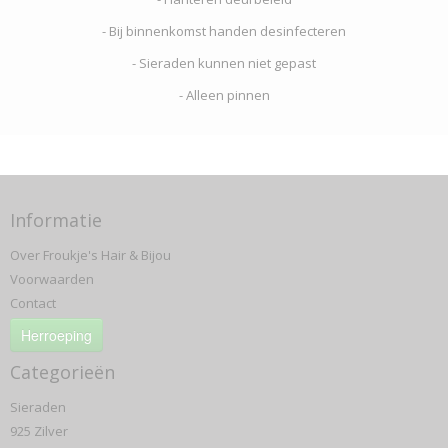
- Bij binnenkomst handen desinfecteren
- Sieraden kunnen niet gepast
- Alleen pinnen
Informatie
Over Froukje's Hair & Bijou
Voorwaarden
Contact
Herroeping
Categorieën
Sieraden
925 Zilver