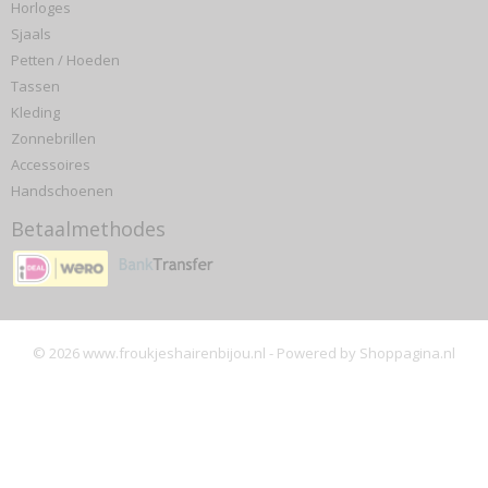
Horloges
Sjaals
Petten / Hoeden
Tassen
Kleding
Zonnebrillen
Accessoires
Handschoenen
Betaalmethodes
© 2026 www.froukjeshairenbijou.nl - Powered by Shoppagina.nl