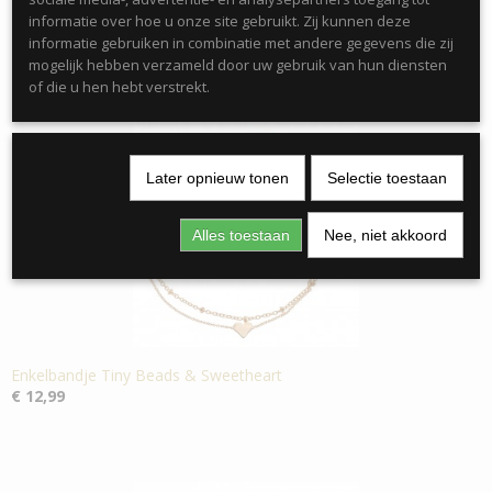
informatie over hoe u onze site gebruikt. Zij kunnen deze
informatie gebruiken in combinatie met andere gegevens die zij
mogelijk hebben verzameld door uw gebruik van hun diensten
of die u hen hebt verstrekt.
Ook interessant
Later opnieuw tonen
Selectie toestaan
Alles toestaan
Nee, niet akkoord
Enkelbandje Tiny Beads & Sweetheart
€ 12,99