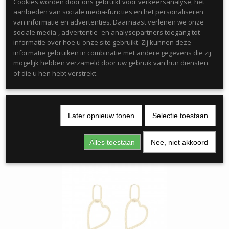
Cookies worden door ons gebruikt voor verkeersanalyse, het
Kleur : Goud
aanbieden van sociale media-functies en het personaliseren
van informatie en advertenties. Daarnaast verlenen we onze
Materiaal : Roestvrij staal/nikkelvrij
sociale media-, advertentie- en analysepartners toegang tot
informatie over hoe u onze site gebruikt. Zij kunnen deze
Lengte : 4cm x 1.8cm
informatie gebruiken in combinatie met andere gegevens die zij
mogelijk hebben verzameld door uw gebruik van hun diensten
of die u hen hebt verstrekt.
Later opnieuw tonen
Selectie toestaan
Ook interessant
Alles toestaan
Nee, niet akkoord