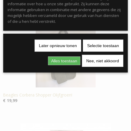
informatie over hoe u onze site gebruikt. Zij kunnen deze
informatie gebruiken in combinatie met andere gegevens die zij
mogelijk hebben verzameld door uw gebruik van hun diensten
Ook interessant
of die u hen hebt verstrekt.
Later opnieuw tonen
Selectie toestaan
Alles toestaan
Nee, niet akkoord
Beagles Corbera Shopper Olijfgroen!
€ 19,99