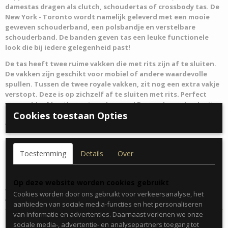
damestas dragen als clutch, schoudertas of crossbody tas. De
New York - Toronto wordt namelijk geleverd met een mooie
geweven schouderband, een polsbandje en verstelbare
schouderband. De banden geven tas een leuke functionele
look die bij iedere gelegenheid past!
De tas heeft twee ruime vakken die met rits zijn af te sluiten.
De vakken zijn geschikt voor mobiel of andere waardevolle
spullen. Tussen de twee royale vakken, zit nog een extra vakje
verstopt. Deze is op zichzelf af te sluiten met rits. Perfect
voor geld, of kostbare eigendommen! De overkoepelende rits
Cookies toestaan Opties
is voorzien van een lipje met logo en magneetsluiting
waardoor dit tasje extra veilig vergrendeld is.
New York - Toronto is het ideale damestasje van I'm Dutch!
Toestemming
Details
Over
Details damestas:
Kleur: Champagne
Materiaal: Imitatie leer (PU)
Op deze website worden cookies gebruikt
Afmeting: 21cm x 14cm
Cookies worden door ons gebruikt voor verkeersanalyse, het
Afmeting schouderband: 130cm
aanbieden van sociale media-functies en het personaliseren
van informatie en advertenties. Daarnaast verlenen we onze
sociale media-, advertentie- en analysepartners toegang tot