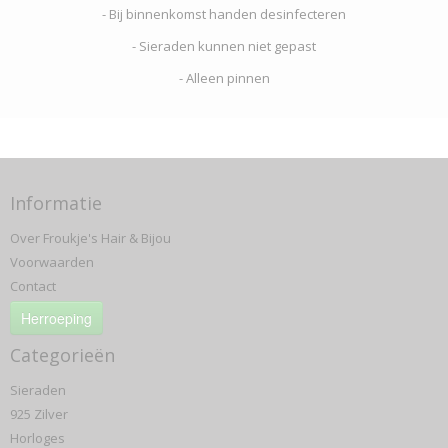
- Bij binnenkomst handen desinfecteren
- Sieraden kunnen niet gepast
- Alleen pinnen
Informatie
Over Froukje's Hair & Bijou
Voorwaarden
Contact
Herroeping
Categorieën
Sieraden
925 Zilver
Horloges