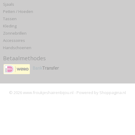
Sjaals
Petten / Hoeden
Tassen
Kleding
Zonnebrillen
Accessoires
Handschoenen
Betaalmethodes
© 2026 www.froukjeshairenbijou.nl - Powered by Shoppagina.nl