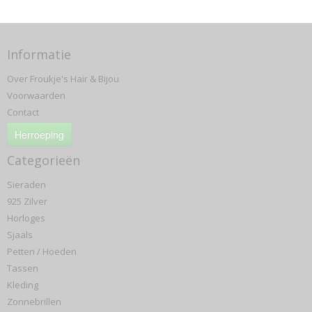
Informatie
Over Froukje's Hair & Bijou
Voorwaarden
Contact
Herroeping
Categorieën
Sieraden
925 Zilver
Horloges
Sjaals
Petten / Hoeden
Tassen
Kleding
Zonnebrillen