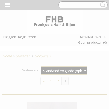
Inloggen
Registreren
UW WINKELWAGEN
Geen producten
(0)
Home
>
Sieraden
>
Oorbellen
Sorteer op:
«
1
2
3